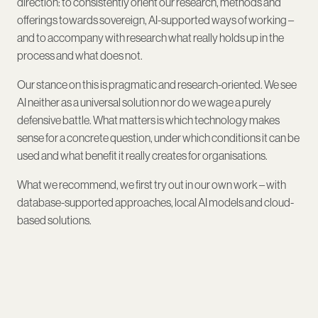
direction: to consistently orient our research, methods and
offerings towards sovereign, AI-supported ways of working –
and to accompany with research what really holds up in the
process and what does not.
Our stance on this is pragmatic and research-oriented. We see
AI neither as a universal solution nor do we wage a purely
defensive battle. What matters is which technology makes
sense for a concrete question, under which conditions it can be
used and what benefit it really creates for organisations.
What we recommend, we first try out in our own work – with
database-supported approaches, local AI models and cloud-
based solutions.