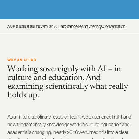
Why an AI Lab
Stance
Team
Offerings
Conversation
AUF DIESER SEITE
WHY AN AI LAB
Working sovereignly with AI – in
culture and education. And
examining scientifically what really
holds up.
As an interdisciplinary research team, we experience first-hand
how fundamentally knowledge work in culture, education and
academia is changing. In early 2026 we turned this into a clear